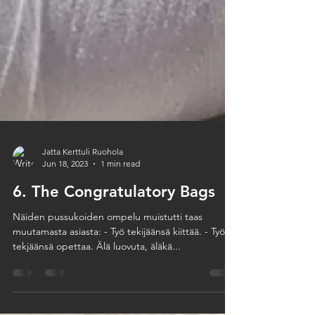
Jatta Kerttuli Ruohola
Jun 18, 2023
1 min read
6. The Congratulatory Bags
Näiden pussukoiden ompelu muistutti taas
muutamasta asiasta: - Työ tekijäänsä kiittää. - Työ
tekjäänsä opettaa. Älä luovuta, äläkä...