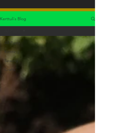
Kerttuli`s Blog
All Posts
All Posts
Knitting
Sewing
Crafts